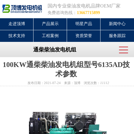
国内专业柴油发电机品牌OEM厂家
免费咨询热线：
13667715899
走进顶博
产品展示
明星产品
新闻中心
技术支持
工程案例
资质荣誉
服务跟踪
通柴柴油发电机组
100KW通柴柴油发电机组型号6135AD技
术参数
发布日期：2021-07-24 来源：顶博 浏览次数：
11112