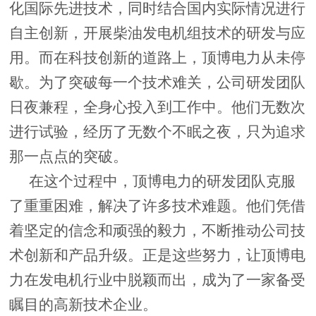
化国际先进技术，同时结合国内实际情况进行
自主创新，开展柴油发电机组技术的研发与应
用。而在科技创新的道路上，顶博电力从未停
歇。为了突破每一个技术难关，公司研发团队
日夜兼程，全身心投入到工作中。他们无数次
进行试验，经历了无数个不眠之夜，只为追求
那一点点的突破。
在这个过程中，顶博电力的研发团队克服
了重重困难，解决了许多技术难题。他们凭借
着坚定的信念和顽强的毅力，不断推动公司技
术创新和产品升级。正是这些努力，让顶博电
力在发电机行业中脱颖而出，成为了一家备受
瞩目的高新技术企业。