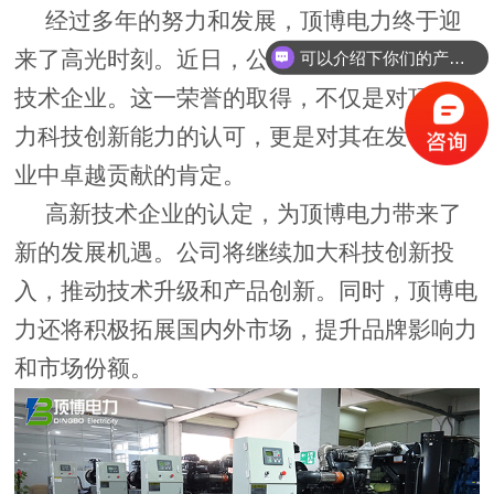
经过多年的努力和发展，顶博电力终于迎
可以介绍下你们的产品么？
来了高光时刻。近日，公司被正式认定为高新
你们是怎么收费的呢？
技术企业。这一荣誉的取得，不仅是对顶博电
力科技创新能力的认可，更是对其在发电机行
业中卓越贡献的肯定。
高新技术企业的认定，为顶博电力带来了
新的发展机遇。公司将继续加大科技创新投
入，推动技术升级和产品创新。同时，顶博电
力还将积极拓展国内外市场，提升品牌影响力
和市场份额。