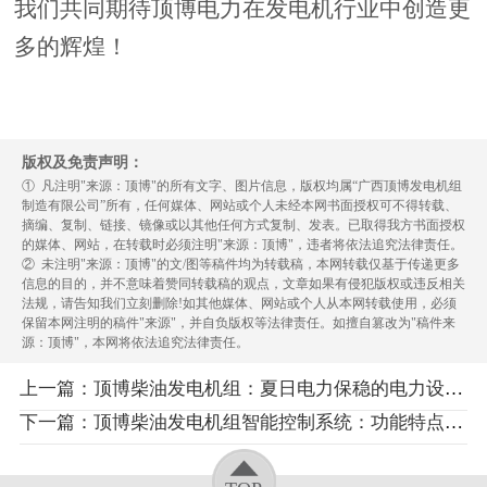
我们共同期待顶博电力在发电机行业中创造更
多的辉煌！
版权及免责声明：
① 凡注明"来源：顶博"的所有文字、图片信息，版权均属“广西顶博发电机组
制造有限公司”所有，任何媒体、网站或个人未经本网书面授权可不得转载、
摘编、复制、链接、镜像或以其他任何方式复制、发表。已取得我方书面授权
的媒体、网站，在转载时必须注明"来源：顶博"，违者将依法追究法律责任。
② 未注明"来源：顶博"的文/图等稿件均为转载稿，本网转载仅基于传递更多
信息的目的，并不意味着赞同转载稿的观点，文章如果有侵犯版权或违反相关
法规，请告知我们立刻删除!如其他媒体、网站或个人从本网转载使用，必须
保留本网注明的稿件"来源"，并自负版权等法律责任。如擅自篡改为"稿件来
源：顶博"，本网将依法追究法律责任。
上一篇：顶博柴油发电机组：夏日电力保稳的电力设备，工业领域...
下一篇：顶博柴油发电机组智能控制系统：功能特点与优势分析